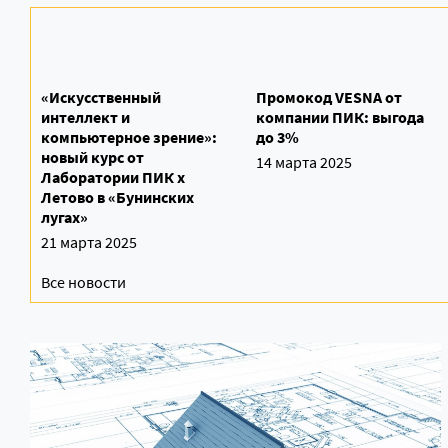
«Искусственный
Промокод VESNA от
интеллект и
компании ПИК: выгода
компьютерное зрение»:
до 3%
новый курс от
14 марта 2025
Лаборатории ПИК х
Летово в «Бунинских
лугах»
21 марта 2025
Все новости