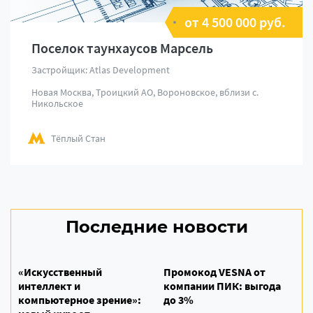
от 4 500 000 руб.
Поселок таунхаусов Марсель
Застройщик: Atlas Development
Новая Москва, Троицкий АО, Вороновское, вблизи с.
Никольское
Тёплый Стан
Последние новости
«Искусственный
Промокод VESNA от
интеллект и
компании ПИК: выгода
компьютерное зрение»:
до 3%