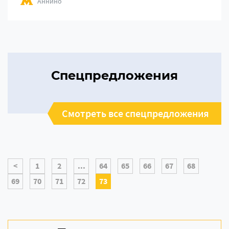
Аннино
Спецпредложения
Смотреть все спецпредложения
<
1
2
...
64
65
66
67
68
69
70
71
72
73