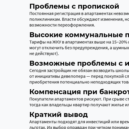
Проблемы с пропиской
Постоянная регистрация в апартаментах невозмо
поликлиникам. Власти обсуждают изменения, но 
возможности переоформления.
Высокие коммунальные 
Тарифы на ЖКУ в апартаментах выше на 15–20% и
могут отключить без предупреждения, а шумных
не действуют).
Возможные проблемы с 
Сегодня застройщик не обязан возводить школы
от инициативы девелопера — перед покупкой сл
приобретения потенциально неподходящих тов
Компенсация при банкро
Покупатели апартаментов рискуют. При срыве ст
тогда как владельцы квартир получают жилье и
Краткий вывод
Апартаменты подходят для инвестиций или врем
льготах. Их выбор оправдан при четком понима