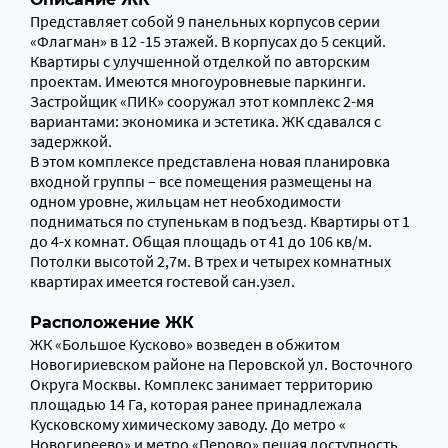
Представляет собой 9 панельных корпусов серии
«Флагман» в 12 -15 этажей. В корпусах до 5 секций.
Квартиры с улучшенной отделкой по авторским
проектам. Имеются многоуровневые паркинги.
Застройщик «ПИК» сооружал этот комплекс 2-мя
вариантами: экономика и эстетика. ЖК сдавался с
задержкой.
В этом комплексе представлена новая планировка
входной группы – все помещения размещены на
одном уровне, жильцам нет необходимости
подниматься по ступенькам в подъезд. Квартиры от 1
до 4-х комнат. Общая площадь от 41 до 106 кв/м.
Потолки высотой 2,7м. В трех и четырех комнатных
квартирах имеется гостевой сан.узел.
Расположение ЖК
ЖК «Большое Кусково» возведен в обжитом
Новогириевском районе на Перовской ул. Восточного
Округа Москвы. Комплекс занимает территорию
площадью 14 Га, которая ранее принадлежала
Кусковскому химическому заводу. До метро «
Новогиреево» и метро «Перово» пешая доступность.