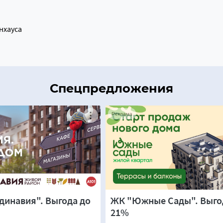
нхауса
Спецпредложения
Реклама
динавия". Выгода до
ЖК "Южные Сады". Выго
21%