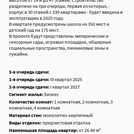
высотой от 14 и до 47 этажей. Cтроительство
разделено на три очереди, первая из которых, -
корпус в 30 этажей с 330 квартирами - будет введена в
эксплуатацию в 2025 году.
В квартале предусмотрены школа на 350 мест и
детский сад на 175 мест.
В проекте будут представлены эмпирические и
сенсорные сады, игровые площадки, обширные
социальные пространства, пикниковые зоны и
лужайки.
3-я очередь сдачи:
1-я очередь сдачи:
III квартал 2025
2-я очередь сдачи:
I квартал 2027
Сегмент жилья:
бизнес
Количество комнат:
1 комнатная, 2 комнатная, 3
комнатная, 4 комнатная
Материал стен:
монолитно-кирпичный
Виды отделок:
предчистовая отделка
Наименьшая площадь квартир:
от 26.40 м²