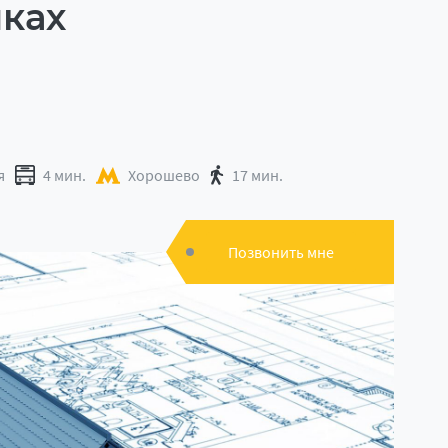
иках
я
4 мин.
Хорошево
17 мин.
Позвонить мне