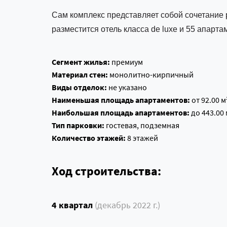
Сам комплекс представляет собой сочетание 
разместится отель класса de luxe и 55 апарта
Сегмент жилья:
премиум
Материал стен:
монолитно-кирпичный
Виды отделок:
не указано
Наименьшая площадь апартаментов:
от 92.00 м
Наибольшая площадь апартаментов:
до 443.00 
Тип парковки:
гостевая, подземная
Количество этажей:
8 этажей
Ход строительства:
4 квартал
(декабрь 2022 г.)