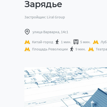
Зарядье
Застройщик: Liral Group
улица Варварка, 14с1
Китай-город
1 мин.
5 мин.
Луб
Площадь Революции
9 мин.
Театр