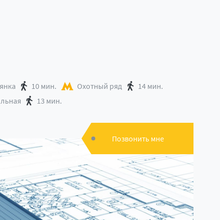
янка
10 мин.
Охотный ряд
14 мин.
альная
13 мин.
Позвонить мне