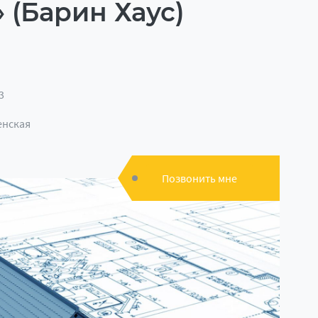
 (Барин Хаус)
3
енская
Позвонить мне