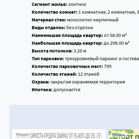
Сегмент жилья:
элитное
Количество комнат:
1 комнатная, 2 комнатная, 
Материал стен:
монолитно-кирпичный
Виды отделок:
без отделки
Наименьшая площадь квартир:
от 58.00 м²
Наибольшая площадь квартир:
до 298.00 м²
Высота потолков:
3.20 м
Тип парковки:
трехуровневый паркинг и гостева
Количество парковочных мест:
799
Количество этажей:
12 этажей
Охрана:
закрытая охраняемая территория
Ипотека:
допускается
Реклама
Реклама