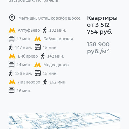
Застройщик: ГК Гранель
Квартиры
Мытищи, Осташковское шоссе
от 3 512
Алтуфьево
132 мин.
754 руб.
13 мин.
Бабушкинская
158 900
147 мин.
15 мин.
руб./м²
Бибирево
142 мин.
14 мин.
Медведково
126 мин.
15 мин.
Лианозово
162 мин.
16 мин.