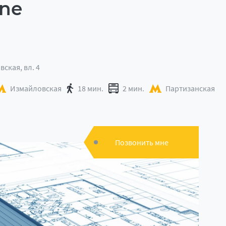
ne
вская, вл. 4
Измайловская
18 мин.
2 мин.
Партизанская
Позвонить мне