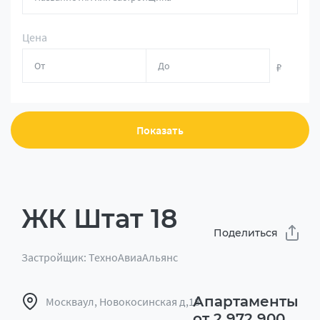
Цена
₽
Показать
ЖК Штат 18
Поделиться
Застройщик: ТехноАвиаАльянс
Апартаменты
Москваул, Новокосинская д,18
от 2 972 900