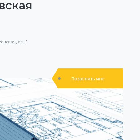
вская
евская, вл. 5
Позвонить мне