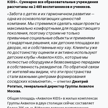
KIDS». Суммарно все образовательные учреждения
рассчитаны на 2 485 воспитанников и учеников.
«Забота о детях и их гармоничном развитии —
одна из основополагающих ценностей
компании. Мы стремимся сделать наши проекты
максимально комфортными для подрастающего
поколения, поэтому строим не только
привычные социальные объекты и применяем
стандартные решения, как детские площадки во
дворах, но и собственные ноу-хау. Клиенты уже
по достоинству оценили и активно используют
детские клубы «Аквилон
KIDS», которые
мы
полностью оборудуем и безвозмездно передаем
в собственность резидентов. По обратной связи
от жителей мы видим, что эти пространства
стали важными центрами формирования
соседских комьюнити»,
— отметил
Дмитрий
Рогатых, генеральный директор Группы Аквилон
Москва.
Общая площадь «Аквилон KIDS» в жилых комплексах
Группы Аквилон в двух столицах сейчас составляет
более 705 кв. м. В Москве детские развивающие