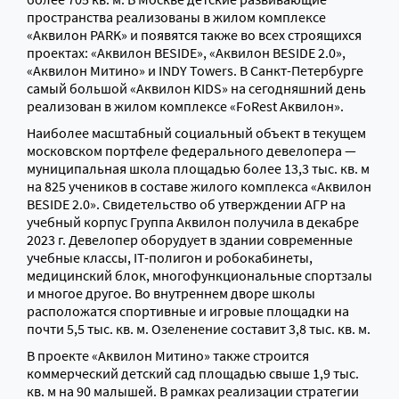
пространства реализованы в жилом комплексе
«Аквилон PARK» и появятся также во всех строящихся
проектах: «Аквилон BESIDE», «Аквилон BESIDE 2.0»,
«Аквилон Митино» и INDY Towers. В Санкт-Петербурге
самый большой «Аквилон KIDS» на сегодняшний день
реализован в жилом комплексе «FoRest Аквилон».
Наиболее масштабный социальный объект в текущем
московском портфеле федерального девелопера —
муниципальная школа площадью более 13,3 тыс. кв. м
на 825 учеников в составе жилого комплекса «Аквилон
BESIDE 2.0». Свидетельство об утверждении АГР на
учебный корпус Группа Аквилон получила в декабре
2023 г. Девелопер оборудует в здании современные
учебные классы, IT-полигон и робокабинеты,
медицинский блок, многофункциональные спортзалы
и многое другое. Во внутреннем дворе школы
расположатся спортивные и игровые площадки на
почти 5,5 тыс. кв. м. Озеленение составит 3,8 тыс. кв. м.
В проекте «Аквилон Митино» также строится
коммерческий детский сад площадью свыше 1,9 тыс.
кв. м на 90 малышей. В рамках реализации стратегии