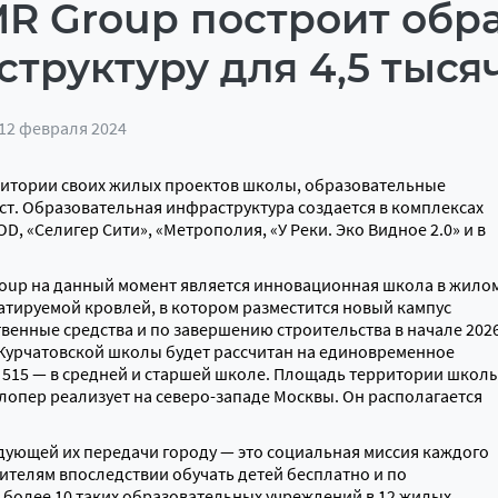
 MR Group построит обр
труктуру для 4,5 тыся
 12 февраля 2024
рритории своих жилых проектов школы, образовательные
ест. Образовательная инфраструктура создается в комплексах
OD, «Селигер Сити», «Метрополия, «У Реки. Эко Видное 2.0» и в
oup на данный момент является инновационная школа в жило
уатируемой кровлей, в котором разместится новый кампус
венные средства и по завершению строительства в начале 202
 Курчатовской школы будет рассчитан на единовременное
 и 515 — в средней и старшей школе. Площадь территории школ
велопер реализует на северо-западе Москвы. Он располагается
едующей их передачи городу — это социальная миссия каждого
ителям впоследствии обучать детей бесплатно и по
 более 10 таких образовательных учреждений в 12 жилых