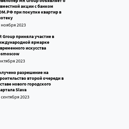
евелопер MR Group объявляет о
овместной акции с банком
ОМ.РФ при покупке квартир в
потеку
 ноября 2023
 Group приняла участие в
еждународной ярмарке
временного искусства
osmoscow
октября 2023
олучено разрешение на
роительство второй очереди в
ставе нового городского
артала Slava
 сентября 2023