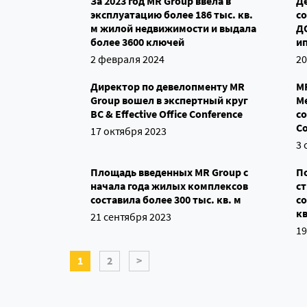
За 2023 год MR Group ввела в
Д
эксплуатацию более 186 тыс. кв.
с
м жилой недвижимости и выдала
Д
более 3600 ключей
и
2 февраля 2024
20
Директор по девелопменту MR
MR
Group вошел в экспертный круг
М
BC & Effective Office Conference
со
C
17 октября 2023
3 
Площадь введенных MR Group с
П
начала года жилых комплексов
ст
составила более 300 тыс. кв. м
со
кв
21 сентября 2023
19
1
2
>