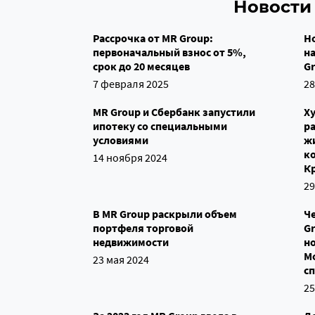
Новости 
Рассрочка от MR Group:
Н
первоначальный взнос от 5%,
н
срок до 20 месяцев
G
7 февраля 2025
28
MR Group и Сбербанк запустили
Х
ипотеку со специальными
ра
условиями
ж
к
14 ноября 2024
К
29
В MR Group раскрыли объем
Ч
портфеля торговой
Gr
недвижимости
н
М
23 мая 2024
с
25