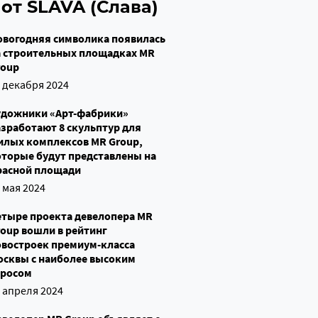
от SLAVA (Слава)
овогодняя символика появилась
а строительных площадках MR
roup
 декабря 2024
удожники «Арт-фабрики»
зработают 8 скульптур для
илых комплексов MR Group,
оторые будут представлены на
расной площади
 мая 2024
етыре проекта девелопера MR
oup вошли в рейтинг
овостроек премиум-класса
осквы с наиболее высоким
просом
 апреля 2024