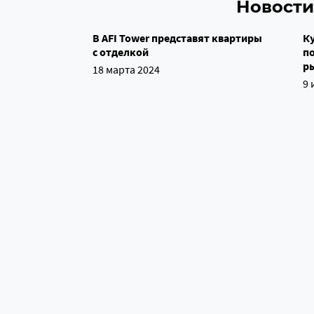
Новости
В AFI Tower представят квартиры
Ку
с отделкой
п
р
18 марта 2024
9 