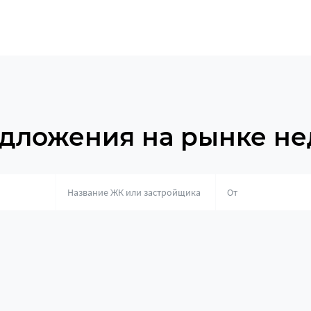
дложения на рынке н
о