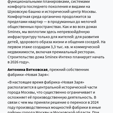
функциональными планировками, системами
комфорта последнего поколения и видами на
Шуховскую башню и исторический центр Москвы.
Комфортная среда органично продолжится за
пределами квартир — в продуманных до мелочей
общественных пространствах. Как и во всех домах
Sminex, мы воплотим здесь непревзойдённую
инфраструктуру только для жителей: для развития
детей, здорового образа жизни и общения соседей. На
первом этаже создадим 3,3 тыс. кв. м коммерческой
недвижимости, включая премиальный ресторан.
Строительство дома Sminex-Интеко планирует начать
в 2026 году».
Антонина Витковская
, прежний собственник
фабрики «Новая Заря»:
«В настоящее время фабрика «Новая Заря»
располагается в центральной исторической части
города Москвы, что существенно ограничивает и
осложняет её производственную деятельность. В
связи с чем мы приняли решение о переносе в 2024
году производственных мощностей фабрики в иные
районы города Москвы и Московской области. При