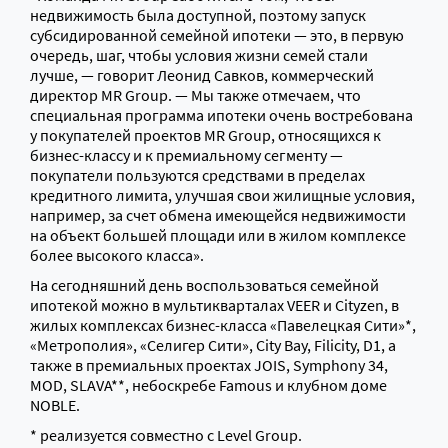
недвижимость была доступной, поэтому запуск
субсидированной семейной ипотеки — это, в первую
очередь, шаг, чтобы условия жизни семей стали
лучше, — говорит Леонид Савков, коммерческий
директор MR Group. — Мы также отмечаем, что
специальная программа ипотеки очень востребована
у покупателей проектов MR Group, относящихся к
бизнес-классу и к премиальному сегменту —
покупатели пользуются средствами в пределах
кредитного лимита, улучшая свои жилищные условия,
например, за счет обмена имеющейся недвижимости
на объект большей площади или в жилом комплексе
более высокого класса».
На сегодняшний день воспользоваться семейной
ипотекой можно в мультикварталах VEER и Cityzen, в
жилых комплексах бизнес-класса «Павелецкая Сити»*,
«Метрополия», «Селигер Сити», City Bay, Filicity, D1, а
также в премиальных проектах JOIS, Symphony 34,
MOD, SLAVA**, небоскребе Famous и клубном доме
NOBLE.
* реализуется совместно с Level Group.