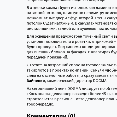
В отделке комнат будет использован ламинат вы
натяжной потолок, плинтус по периметру поме
межкомнатные двери с фурнитурой. Стены сануз
потолок будет натяжным. В санузлах установят
инсталляциями, ванной или душевым поддоном (в
Для освещения предусмотрен точечный свет и в
установят выключатели и розетки, в прихожей –
будет проведен. Под системы кондиционирован
для внешних блоков на фасадах. В квартирах бу
передачей показаний.
«В ответ на возросший спрос на готовое жилье 
таких лотов в проектах компании. Семьям удобно
силы на отделочные работы, а сразу заехать в ч
Зайченко
, коммерческий директор DOGMA.
На сегодняшний день DOGMA лидирует по объема
«Космопарк» девелопер возведет более 45 тыс. к
строительства в регионе. Всего девелопер плани
трех очередях.
Комментарии (0)