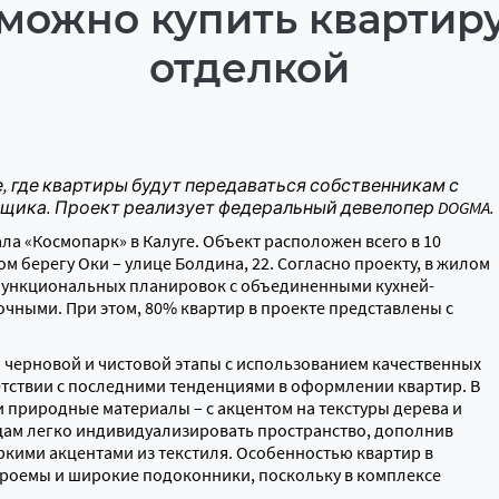
можно купить квартир
отделкой
, где квартиры будут передаваться собственникам с
йщика. Проект реализует федеральный девелопер
DOGMA
.
а «Космопарк» в Калуге. Объект расположен всего в 10
ом берегу Оки – улице Болдина, 22. Согласно проекту, в жилом
функциональных планировок с объединенными кухней-
очными. При этом, 80% квартир в проекте представлены с
 черновой и чистовой этапы с использованием качественных
етствии с последними тенденциями в оформлении квартир. В
 природные материалы – с акцентом на текстуры дерева и
цам легко индивидуализировать пространство, дополнив
кими акцентами из текстиля. Особенностью квартир в
роемы и широкие подоконники, поскольку в комплексе