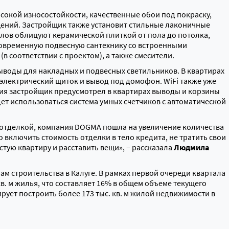
сокой износостойкости, качественные обои под покраску,
щений. Застройщик также установит стильные лаконичные
лов облицуют керамической плиткой от пола до потолка,
 современную подвесную сантехнику со встроенными
 соответствии с проектом), а также смесители.
ыводы для накладных и подвесных светильников. В квартирах
 электрический щиток и вывод под домофон. WiFi также уже
ия застройщик предусмотрел в квартирах выводы и корзины
дет использоваться система умных счетчиков с автоматической
с отделкой, компания DOGMA пошла на увеличение количества
 включить стоимость отделки в тело кредита, не тратить свои
истую квартиру и расставить вещи», – рассказала
Людмила
м строительства в Калуге. В рамках первой очереди квартала
в. м жилья, что составляет 16% в общем объеме текущего
рует построить более 173 тыс. кв. м жилой недвижимости в