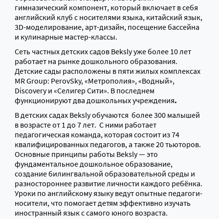
гимназический компонент, который включает в себя
английский клуб с носителями языка, китайский язык,
3D-моделирование, арт-дизайн, посещение бассейна
и кулинарные мастер-классы.
Сеть частных детских садов Beksly уже более 10 лет
работает на рынке дошкольного образования.
Детские сады расположены в пяти жилых комплексах
MR Group: PerovSky, «Метрополия», «Водный»,
Discovery и «Селигер Сити». В последнем
функционируют два дошкольных учреждения
.
В детских садах Beksly обучаются более 300 малышей
в возрасте от 1 до 7 лет. С ними работает
педагогическая команда, которая состоит из 74
квалифицированных педагогов, а также 20 тьюторов.
Основные принципы работы Beksly — это
фундаментальное дошкольное образование,
создание билингвальной образовательной среды и
разностороннее развитие личности каждого ребёнка.
Уроки по английскому языку ведут опытные педагоги-
носители, что помогает детям эффективно изучать
иностранный язык с самого юного возраста.