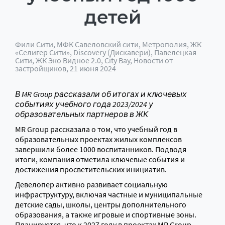
детей
Фили Сити
,
МФК Савеловский сити
,
Метрополия
,
ЖК
«Селигер Сити»
,
Discovery (Дискавери)
,
Павелецкая
Сити
,
ЖК Эко Видное 2.0
,
City Bay
,
Новости от
застройщиков
, 21 июня 2024
В MR Group рассказали об итогах и ключевых
событиях учебного года 2023/2024 у
образовательных партнеров в ЖК
MR Group рассказала о том, что учебный год в
образовательных проектах жилых комплексов
завершили более 1000 воспитанников. Подводя
итоги, компания отметила ключевые события и
достижения просветительских инициатив.
Девелопер активно развивает социальную
инфраструктуру, включая частные и муниципальные
детские сады, школы, центры дополнительного
образования, а также игровые и спортивные зоны.
Планируется, что к 2027 году в проектах MR Group