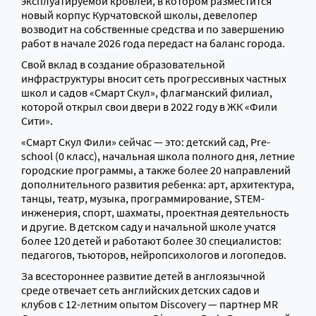
эксплуатируемой кровлей, в котором разместится
новый корпус Курчатовской школы, девелопер
возводит на собственные средства и по завершению
работ в начале 2026 года передаст на баланс города.
Свой вклад в создание образовательной
инфраструктуры вносит сеть прогрессивных частных
школ и садов «Смарт Скул», флагманский филиал,
которой открыл свои двери в 2022 году в ЖК «Фили
Сити».
«Смарт Скул Фили» сейчас — это: детский сад, Pre-
school (0 класс), начальная школа полного дня, летние
городские программы, а также более 20 направлений
дополнительного развития ребенка: арт, архитектура,
танцы, театр, музыка, программирование, STEM-
инженерия, спорт, шахматы, проектная деятельность
и другие. В детском саду и начальной школе учатся
более 120 детей и работают более 30 специалистов:
педагогов, тьюторов, нейропсихологов и логопедов.
За всестороннее развитие детей в англоязычной
среде отвечает сеть английских детских садов и
клубов с 12-летним опытом Discovery — партнер MR