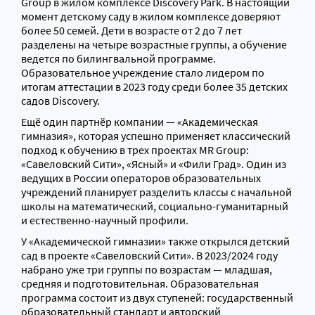
Group в жилом комплексе Discovery Park. В настоящий
момент детскому саду в жилом комплексе доверяют
более 50 семей. Дети в возрасте от 2 до 7 лет
разделены на четыре возрастные группы, а обучение
ведется по билингвальной программе.
Образовательное учреждение стало лидером по
итогам аттестации в 2023 году среди более 35 детских
садов Discovery.
Ещё один партнёр компании — «Академическая
гимназия», которая успешно применяет классический
подход к обучению в трех проектах MR Group:
«Савеловский Сити», «Ясный» и «Фили Град». Один из
ведущих в России операторов образовательных
учреждений планирует разделить классы с начальной
школы на математический, социально-гуманитарный
и естественно-научный профили.
У «Академической гимназии» также открылся детский
сад в проекте «Савеловский Сити». В 2023/2024 году
набрано уже три группы по возрастам — младшая,
средняя и подготовительная. Образовательная
программа состоит из двух ступеней: государственный
образовательный стандарт и авторский