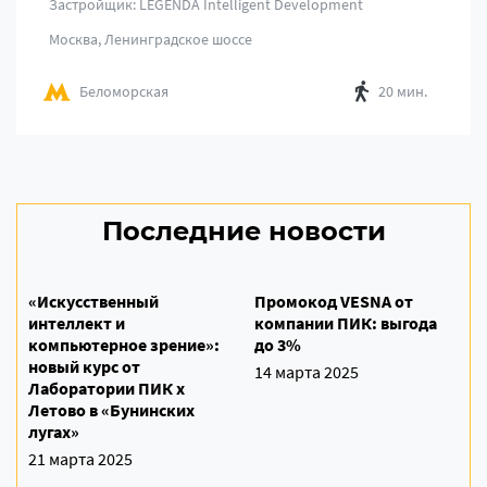
Застройщик: LEGENDA Intelligent Development
Москва, Ленинградское шоссе
Беломорская
20 мин.
Последние новости
«Искусственный
Промокод VESNA от
интеллект и
компании ПИК: выгода
компьютерное зрение»:
до 3%
новый курс от
14 марта 2025
Лаборатории ПИК х
Летово в «Бунинских
лугах»
21 марта 2025