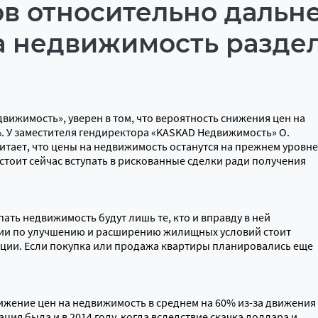
ов относительно дальн
а недвижимость разде
вижимость», уверен в том, что вероятность снижения цен на
. У заместителя гендиректора «KASKAD Недвижимость» О.
итает, что цены на недвижимость останутся на прежнем уровне
 стоит сейчас вступать в рискованные сделки ради получения
пать недвижимость будут лишь те, кто и вправду в ней
ации по улучшению и расширению жилищных условий стоит
ации. Если покупка или продажа квартиры планировались еще
жение цен на недвижимость в среднем на 60% из-за движения
ция была и в 2014 году, когда вследствие скачка доллара и