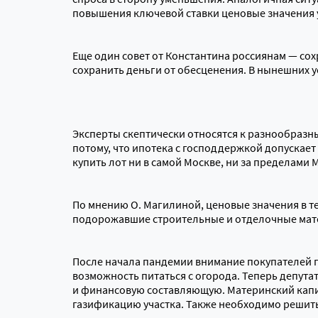
повышения ключевой ставки ценовые значения 
Еще один совет от Константина россиянам — сох
сохранить деньги от обесценения. В нынешних 
Эксперты скептически относятся к разнообраз
потому, что ипотека с господдержкой допускает
купить лот ни в самой Москве, ни за пределами 
По мнению О. Магилиной, ценовые значения в те
подорожавшие строительные и отделочные мате
После начала пандемии внимание покупателей 
возможность питаться с огорода. Теперь депут
и финансовую составляющую. Материнский капит
газификацию участка. Также необходимо решит