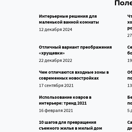
Пол
Интерьерные решения для
Чт
маленькой ванной комнаты
хо
ро
12 декабря 2024
27
Отличный вариант преображения
С
«хрущевки»
б
22 декабря 2022
19
Чем отличаются входные зоны в
О
современных новостройках
п
17 сентября 2021
13
Использование ковров в
Бе
интерьере: тренд 2021
п
16 февраля 2021
5 
10 шагов для превращения
С
съемного жилья в милый дом
д