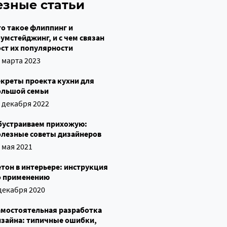
езные статьи
о такое флиппинг и
умстейджинг, и с чем связан
ст их популярности
 марта 2023
екреты проекта кухни для
ольшой семьи
 декабря 2022
бустраиваем прихожую:
олезные советы дизайнеров
 мая 2021
тон в интерьере: инструкция
о применению
декабря 2020
амостоятельная разработка
изайна: типичные ошибки,