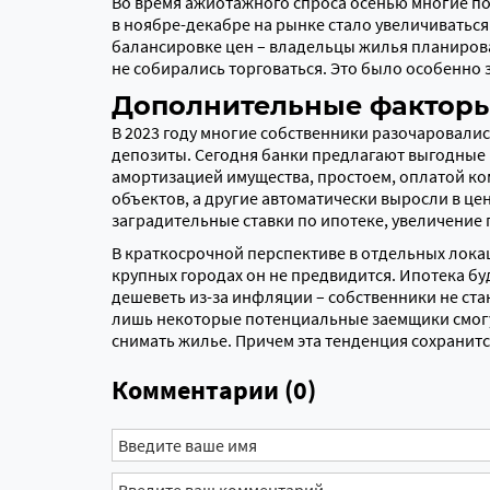
Во время ажиотажного спроса осенью многие по
в ноябре-декабре на рынке стало увеличиваться
балансировке цен – владельцы жилья планиров
не собирались торговаться. Это было особенно з
Дополнительные факторы
В 2023 году многие собственники разочаровалис
депозиты. Сегодня банки предлагают выгодные 
амортизацией имущества, простоем, оплатой ком
объектов, а другие автоматически выросли в це
заградительные ставки по ипотеке, увеличение
В краткосрочной перспективе в отдельных локац
крупных городах он не предвидится. Ипотека бу
дешеветь из-за инфляции – собственники не ста
лишь некоторые потенциальные заемщики смогут
снимать жилье. Причем эта тенденция сохранится
Комментарии (0)