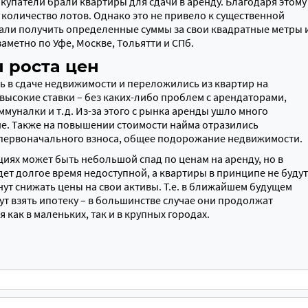
купатели брали квартиры для сдачи в аренду. Благодаря этому
 количество лотов. Однако это не привело к существенной
али получить определенные суммы за свои квадратные метры 
аметно по Уфе, Москве, Тольятти и СПб.
 роста цен
ь в сдаче недвижимости и переложились из квартир на
высокие ставки – без каких-либо проблем с арендаторами,
муналки и т.д. Из-за этого с рынка аренды ушло много
не. Также на повышении стоимости найма отразились
 первоначального взноса, общее подорожание недвижимости.
иях может быть небольшой спад по ценам на аренду, но в
дет долгое время недоступной, а квартиры в принципе не будут
нут снижать цены на свои активы. Т.е. в ближайшем будущем
 взять ипотеку – в большинстве случае они продолжат
 как в маленьких, так и в крупных городах.