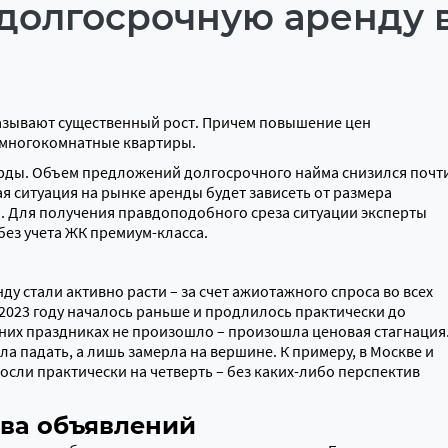
 долгосрочную аренду в
казывают существенный рост. Причем повышение цен
 многокомнатные квартиры.
корды. Объем предложений долгосрочного найма снизился почт
ая ситуация на рынке аренды будет зависеть от размера
. Для получения правдоподобного среза ситуации эксперты
без учета ЖК премиум-класса.
у стали активно расти – за счет ажиотажного спроса во всех
 2023 году началось раньше и продлилось практически до
дних праздниках не произошло – произошла ценовая стагнация
ла падать, а лишь замерла на вершине. К примеру, в Москве и
осли практически на четверть – без каких-либо перспектив
тва объявлений