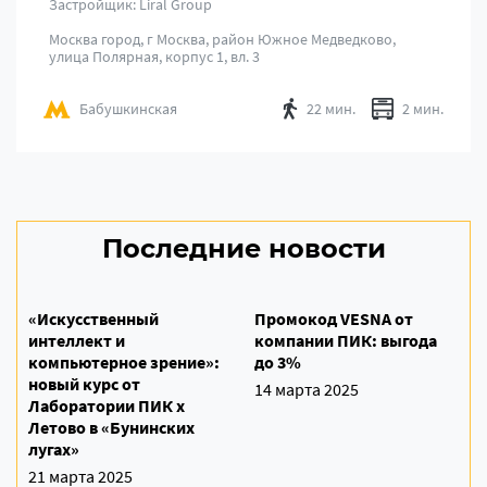
Застройщик: Liral Group
Москва город, г Москва, район Южное Медведково,
улица Полярная, корпус 1, вл. 3
Бабушкинская
22 мин.
2 мин.
Последние новости
«Искусственный
Промокод VESNA от
интеллект и
компании ПИК: выгода
компьютерное зрение»:
до 3%
новый курс от
14 марта 2025
Лаборатории ПИК х
Летово в «Бунинских
лугах»
21 марта 2025