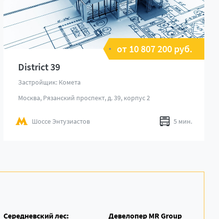
от 10 807 200 руб.
District 39
Застройщик: Комета
Москва, Рязанский проспект, д. 39, корпус 2
Шоссе Энтузиастов
5 мин.
Середневский лес:
Девелопер MR Group