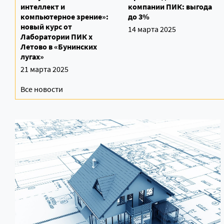
интеллект и
компании ПИК: выгода
компьютерное зрение»:
до 3%
новый курс от
14 марта 2025
Лаборатории ПИК х
Летово в «Бунинских
лугах»
21 марта 2025
Все новости