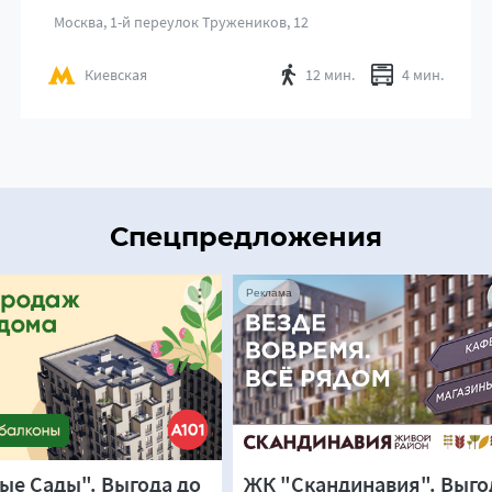
Москва, 1-й переулок Тружеников, 12
Киевская
12 мин.
4 мин.
Спецпредложения
Реклама
е Сады". Выгода до
ЖК "Скандинавия". Выго