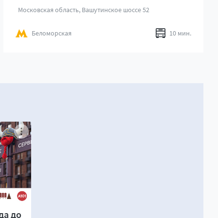
Московская область, Вашутинское шоссе 52
Беломорская
10 мин.
да до