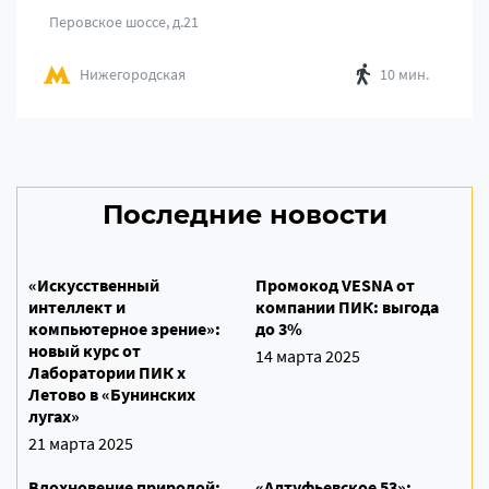
Перовское шоссе, д.21
Нижегородская
10 мин.
Последние новости
«Искусственный
Промокод VESNA от
интеллект и
компании ПИК: выгода
компьютерное зрение»:
до 3%
новый курс от
14 марта 2025
Лаборатории ПИК х
Летово в «Бунинских
лугах»
21 марта 2025
Вдохновение природой:
«Алтуфьевское 53»: