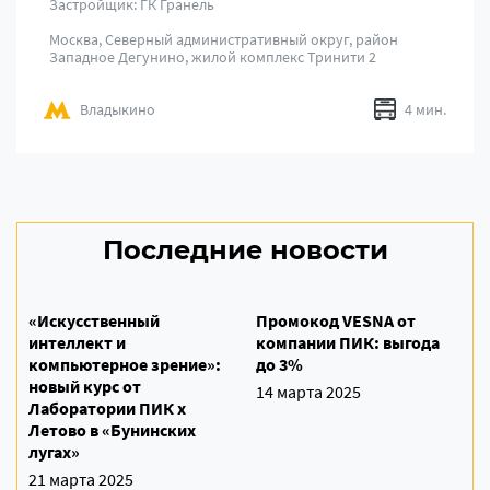
Застройщик: ГК Гранель
Москва, Северный административный округ, район
Западное Дегунино, жилой комплекс Тринити 2
Владыкино
4 мин.
Последние новости
«Искусственный
Промокод VESNA от
интеллект и
компании ПИК: выгода
компьютерное зрение»:
до 3%
новый курс от
14 марта 2025
Лаборатории ПИК х
Летово в «Бунинских
лугах»
21 марта 2025