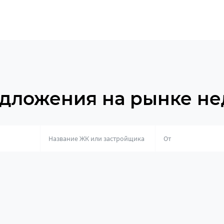
дложения на рынке н
о