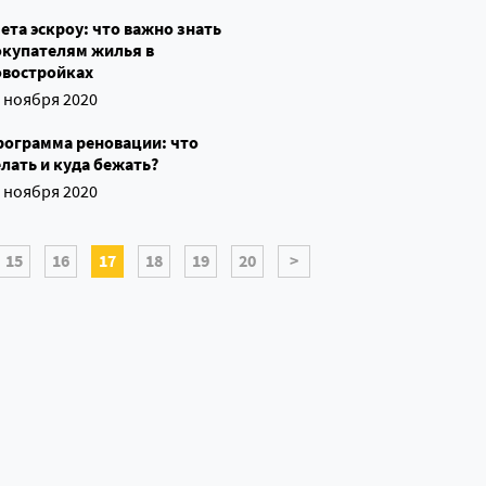
ета эскроу: что важно знать
окупателям жилья в
овостройках
 ноября 2020
рограмма реновации: что
лать и куда бежать?
 ноября 2020
15
16
17
18
19
20
>