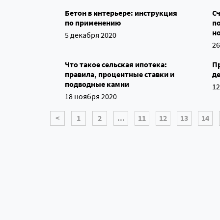
Бетон в интерьере: инструкция
Сч
по применению
п
н
5 декабря 2020
26
Что такое сельская ипотека:
П
правила, процентные ставки и
де
подводные камни
12
18 ноября 2020
<
1
2
...
11
12
13
14