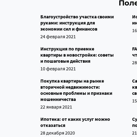
Пол
Благоустройство участка своими
И
руками: инструкция для
ин
экономии сил и финансов
16
24 февраля 2021
Инструкция по приемке
FA
квартиры в новостройке: советы
ч
и пошаговые действия
28
10 февраля 2021
Покупка квартиры на рынке
С
вторичной недвижимости:
кв
основные проблемы и признаки
с
мошенничества
15
22 января 2021
Ипотека: от каких услуг можно
Су
отказаться
п
28 декабря 2020
21